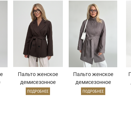
е
Пальто женское
Пальто женское
е
демисезонное
демисезонное
д/
27220 (шоколад/
27101
ПОДРОБНЕЕ
ПОДРОБНЕЕ
ёлочка)
(коричневый/
ёлочка)