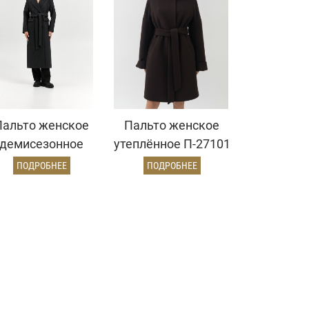
Пальто женское
Пальто женское
демисезонное
утеплённое П-27101
26326 (серый/
УТ-04 (коричневый)
ПОДРОБНЕЕ
ПОДРОБНЕЕ
диагональ)