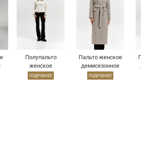
е
Полупальто
Пальто женское
е
женское
демисезонное
д)
демисезонное
26326 (бежевый/
ПОДРОБНЕЕ
ПОДРОБНЕЕ
25999 (молочный/
диагональ)
рубчик)