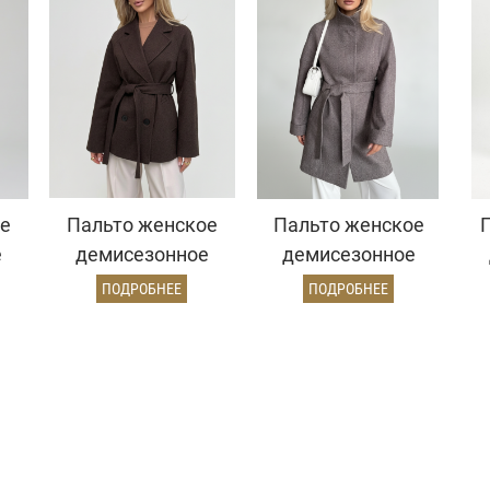
е
Пальто женское
Пальто женское
е
демисезонное
демисезонное
д/
27220 (шоколад/
27101
ПОДРОБНЕЕ
ПОДРОБНЕЕ
ёлочка)
(коричневый/
ёлочка)