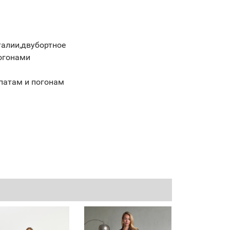
талии,двубортное
огонами
 патам и погонам