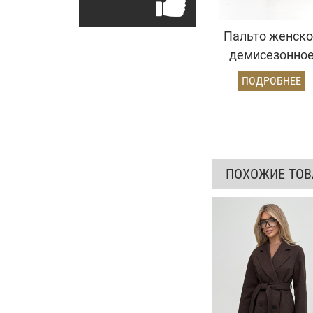
Пальто женско
демисезонно
25570 (пепельн
ПОДРОБНЕЕ
ёлочка)
ПОХОЖИЕ ТО