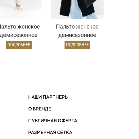
Пальто женское
Пальто женское
демисезонное
демисезонное
570 (пепельный/
27021 (черный )
ПОДРОБНЕЕ
ПОДРОБНЕЕ
ёлочка)
НАШИ ПАРТНЕРЫ
О БРЕНДЕ
ПУБЛИЧНАЯ ОФЕРТА
РАЗМЕРНАЯ СЕТКА