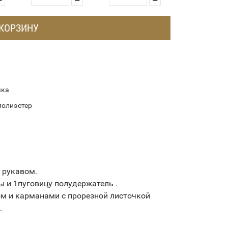
 КОРЗИНУ
чка
полиэстер
 рукавом.
ы и 1пуговицу полудержатель .
ом и карманами с прорезной листочкой
.