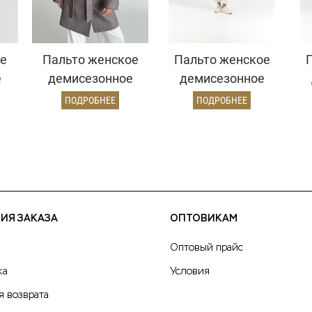
е
Пальто женское
Пальто женское
е
демисезонное
демисезонное
д/
27101
26897 (пепельный/
25
ПОДРОБНЕЕ
ПОДРОБНЕЕ
(коричневый/
ёлочка)
ёлочка)
ИЯ ЗАКАЗА
ОПТОВИКАМ
Оптовый прайс
ка
Условия
я возврата