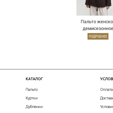
Пальто женско
демисезонно
27220 (шокола
ПОДРОБНЕЕ
ёлочка)
КАТАЛОГ
УСЛОВ
Пальто
Оплата
Куртки
Достав
Дубленки
Услови