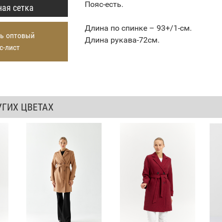
Пояс-есть.
ая сетка
Длина по спинке – 93+/1-см.
ь оптовый
Длина рукава-72см.
с-лист
УГИХ ЦВЕТАХ