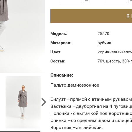
В
Модель:
25570
Материал:
рубчик
Цвет:
коричневый/ёло
Состав:
70% шерсть, 30% 
Описание:
Пальто демисезонное
Силуэт –прямой с втачным рукавом
Застёжка –двубортная на 4 пуговиц
Полочка - с вытачкой под воротник
Спинка –со средним швом и шлицей
Воротник –английский.