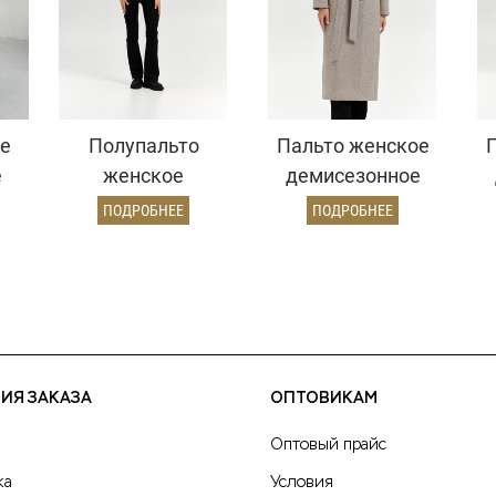
е
Полупальто
Пальто женское
е
женское
демисезонное
д)
демисезонное
26326 (бежевый/
ПОДРОБНЕЕ
ПОДРОБНЕЕ
25999 (молочный/
диагональ)
рубчик)
ИЯ ЗАКАЗА
ОПТОВИКАМ
Оптовый прайс
ка
Условия