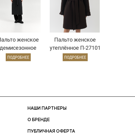
Пальто женское
Пальто женское
демисезонное
утеплённое П-27101
26326 (серый/
УТ-04 (коричневый)
ПОДРОБНЕЕ
ПОДРОБНЕЕ
диагональ)
НАШИ ПАРТНЕРЫ
О БРЕНДЕ
ПУБЛИЧНАЯ ОФЕРТА