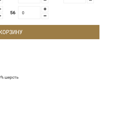
56
 КОРЗИНУ
0% шерсть