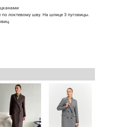
ацканами
 по локтевому шву. На шлице 3 пуговицы.
овиц.