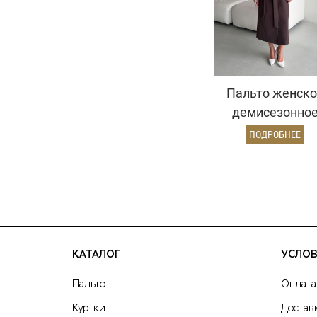
Пальто женско
демисезонно
26326 (шокола
ПОДРОБНЕЕ
КАТАЛОГ
УСЛОВ
Пальто
Оплата
Куртки
Достав