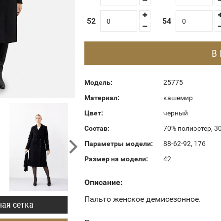
52
54
В
Модель:
25775
Материал:
кашемир
Цвет:
черный
Состав:
70% полиэстер, 3
Параметры модели:
88-62-92, 176
Размер на модели:
42
Описание:
Пальто женское демисезонное.
ая сетка