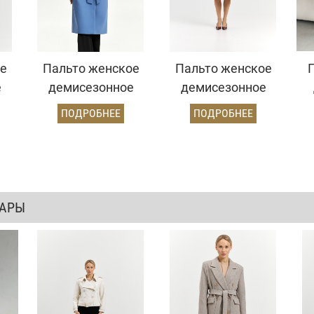
е
Пальто женское
Пальто женское
е
демисезонное
демисезонное
й)
25775 (серо-
25775
2
ПОДРОБНЕЕ
ПОДРОБНЕЕ
голубой)
(коричневый/
ёлочка)
ВАРЫ