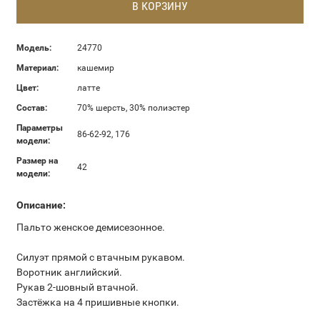
В КОРЗИНУ
Модель:
24770
Материал:
кашемир
Цвет:
латте
Состав:
70% шерсть, 30% полиэстер
Параметры
86-62-92, 176
модели:
Размер на
42
модели:
Описание:
Пальто женское демисезонное.
Силуэт прямой с втачным рукавом.
Воротник английский.
Рукав 2-шовный втачной.
Застёжка на 4 пришивные кнопки.