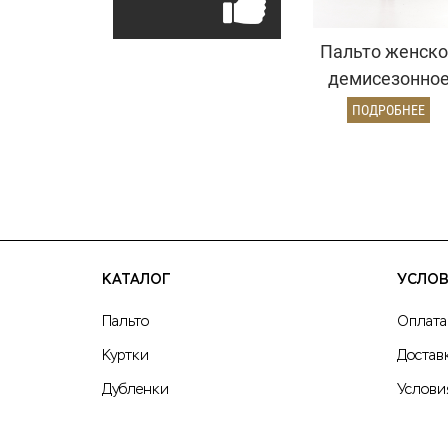
Пальто женско
демисезонно
25775
ПОДРОБНЕЕ
(коричневый/
ёлочка)
КАТАЛОГ
УСЛОВ
Пальто
Оплата
Куртки
Достав
Дубленки
Услови