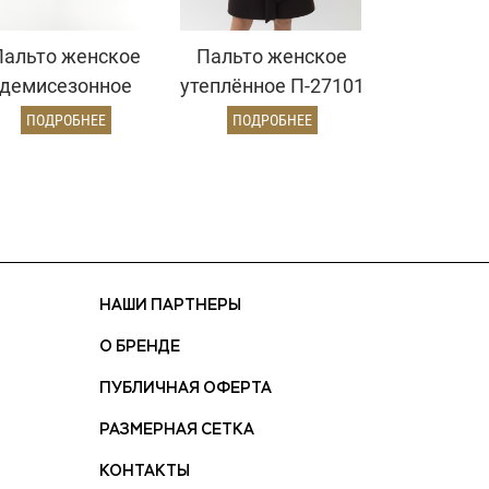
Пальто женское
Пальто женское
демисезонное
утеплённое П-27101
897 (пепельный/
УТ-04 (коричневый)
ПОДРОБНЕЕ
ПОДРОБНЕЕ
ёлочка)
НАШИ ПАРТНЕРЫ
О БРЕНДЕ
ПУБЛИЧНАЯ ОФЕРТА
РАЗМЕРНАЯ СЕТКА
КОНТАКТЫ