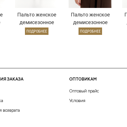
е
Пальто женское
Пальто женское
е
демисезонное
демисезонное
26326 (бордовый/
26326 (шоколад/
26
ПОДРОБНЕЕ
ПОДРОБНЕЕ
ёлочка)
рубчик)
ИЯ ЗАКАЗА
ОПТОВИКАМ
Оптовый прайс
ка
Условия
я возврата