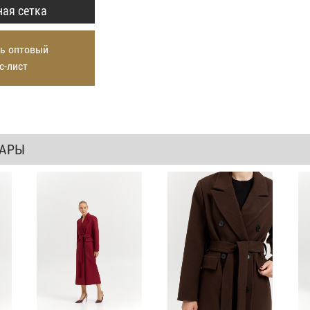
ая сетка
ь оптовый
с-лист
ВАРЫ