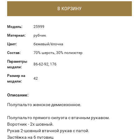
В КОРЗИНУ
Модель:
25999
Материал:
рубчик
Цвет:
бежевый/ёлочка
Состав:
70% шерсть, 30% полиэстер
Параметры
86-62-92, 176
модели:
Размер на
42
модели:
Описание:
Полупальто женское демисезонное.
Полупальто прямого силуэта с втачным рукавом.
Воротник - 2х шовный.
Рукав 2-шовный втачной рукав с патой.
Застёжка на 6 пуговиц