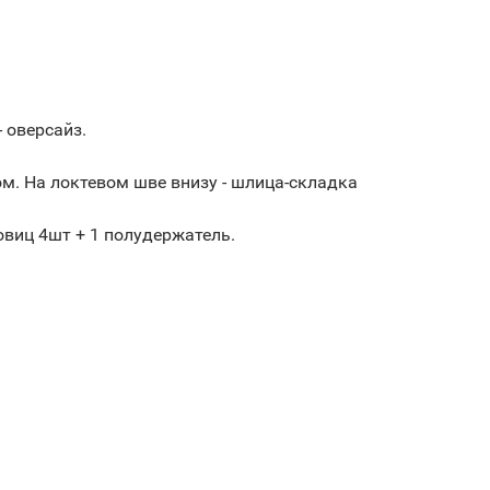
 оверсайз.
ом. На локтевом шве внизу - шлица-складка
овиц 4шт + 1 полудержатель.
.