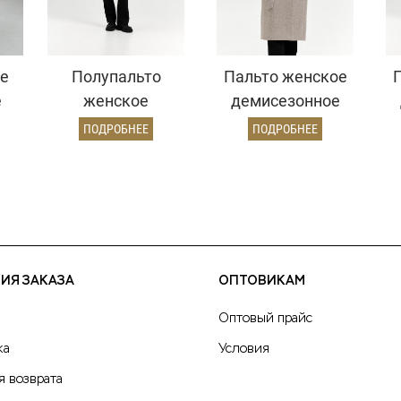
е
Полупальто
Пальто женское
е
женское
демисезонное
д)
демисезонное
26326 (бежевый/
ПОДРОБНЕЕ
ПОДРОБНЕЕ
25999 (молочный/
диагональ)
рубчик)
ИЯ ЗАКАЗА
ОПТОВИКАМ
Оптовый прайс
ка
Условия
я возврата