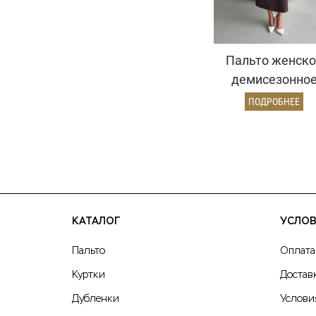
Пальто женско
демисезонно
26326 (шокола
ПОДРОБНЕЕ
КАТАЛОГ
УСЛОВ
Пальто
Оплата
Куртки
Достав
Дубленки
Услови