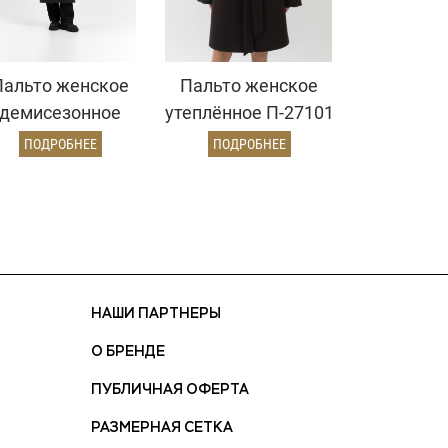
Пальто женское
Пальто женское
демисезонное
утеплённое П-27101
26326 (серый/
УТ-04 (коричневый)
ПОДРОБНЕЕ
ПОДРОБНЕЕ
диагональ)
НАШИ ПАРТНЕРЫ
О БРЕНДЕ
ПУБЛИЧНАЯ ОФЕРТА
РАЗМЕРНАЯ СЕТКА