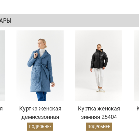
ВАРЫ
я
Куртка женская
Куртка женская
я
демисезонная
зимняя 25404
)
24830 (джинс)
(черный)
ПОДРОБНЕЕ
ПОДРОБНЕЕ