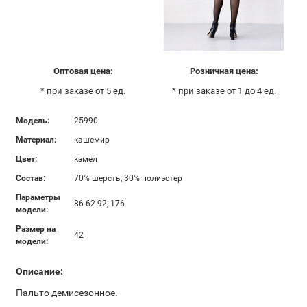
Оптовая цена:
Розничная цена:
* при заказе от 5 ед.
* при заказе от 1 до 4 ед.
Модель:
25990
Материал:
кашемир
Цвет:
кэмел
Состав:
70% шерсть, 30% полиэстер
Параметры
86-62-92, 176
модели:
Размер на
42
модели:
Описание:
Пальто демисезонное.