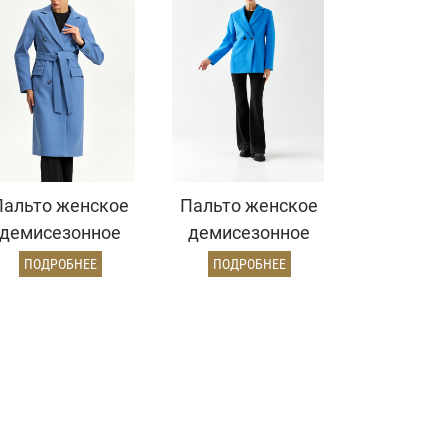
Пальто женское
Пальто женское
демисезонное
демисезонное
25775 (серо-
26860 (электрик)
ПОДРОБНЕЕ
ПОДРОБНЕЕ
голубой)