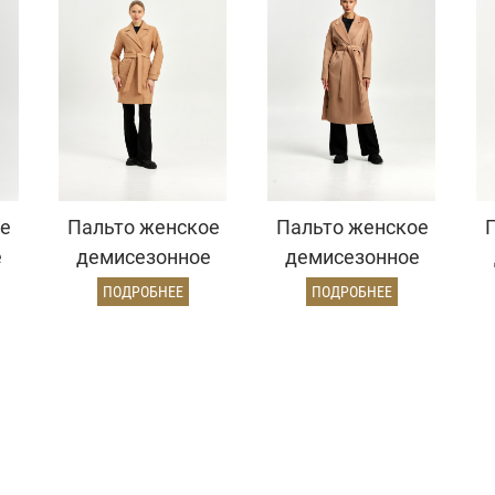
е
Пальто женское
Пальто женское
е
демисезонное
демисезонное
й)
22970 (золото)
26820 (кэмел
ПОДРОБНЕЕ
ПОДРОБНЕЕ
ворсовый)