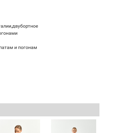
талии,двубортное
огонами
 патам и погонам