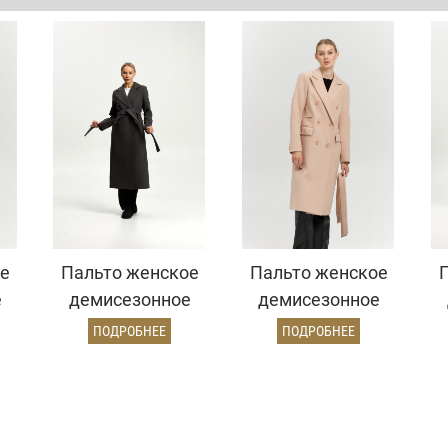
е
Пальто женское
Пальто женское
е
демисезонное
демисезонное
ь)
26770 (темно-
25775 (кремовый)
ПОДРОБНЕЕ
ПОДРОБНЕЕ
серый)