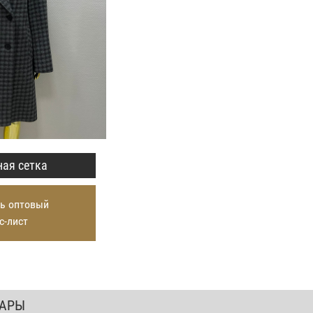
ая сетка
ь оптовый
с-лист
ВАРЫ