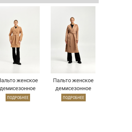
Пальто женское
Пальто женское
демисезонное
демисезонное
22970 (золото)
26820 (кэмел
ПОДРОБНЕЕ
ПОДРОБНЕЕ
ворсовый)