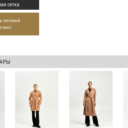
ая сетка
ь оптовый
с-лист
ВАРЫ