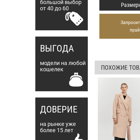
большой выбор
Размерн
от 40 до 60
Запросит
прай
ВЫГОДА
модели на любой
ПОХОЖИЕ ТО
кошелек
ДОВЕРИЕ
на рынке уже
более 15 лет