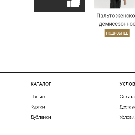
Пальто женско
демисезонно
25775 (кремовы
ПОДРОБНЕЕ
КАТАЛОГ
УСЛОВ
Пальто
Оплата
Куртки
Достав
Дубленки
Услови