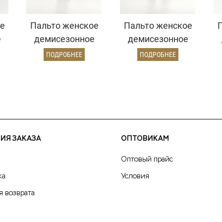
е
Пальто женское
Пальто женское
е
демисезонное
демисезонное
й)
22970 (золото)
26820 (кэмел
ПОДРОБНЕЕ
ПОДРОБНЕЕ
ворсовый)
ИЯ ЗАКАЗА
ОПТОВИКАМ
Оптовый прайс
ка
Условия
я возврата