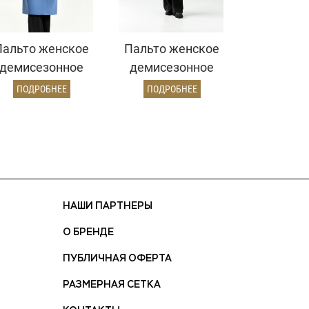
Пальто женское
Пальто женское
демисезонное
демисезонное
25775 (серо-
26860 (электрик)
ПОДРОБНЕЕ
ПОДРОБНЕЕ
голубой)
НАШИ ПАРТНЕРЫ
О БРЕНДЕ
ПУБЛИЧНАЯ ОФЕРТА
РАЗМЕРНАЯ СЕТКА