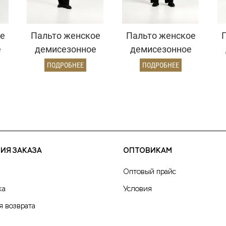
е
Пальто женское
Пальто женское
е
демисезонное
демисезонное
й)
22970 (золото)
26820 (кэмел
ПОДРОБНЕЕ
ПОДРОБНЕЕ
ворсовый)
ИЯ ЗАКАЗА
ОПТОВИКАМ
Оптовый прайс
ка
Условия
я возврата