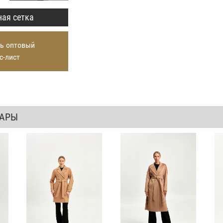
ая сетка
ь оптовый
с-лист
ВАРЫ