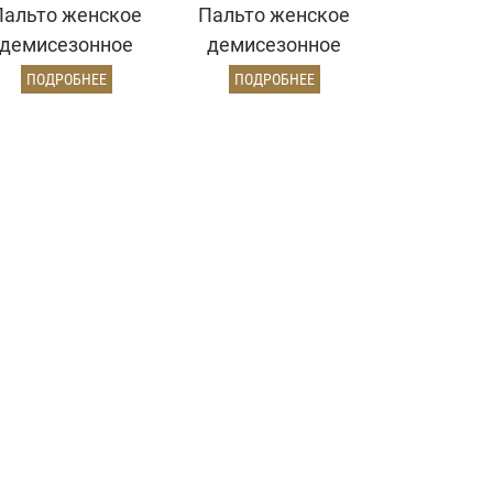
Пальто женское
Пальто женское
демисезонное
демисезонное
25775 (серо-
26860 (электрик)
ПОДРОБНЕЕ
ПОДРОБНЕЕ
голубой)