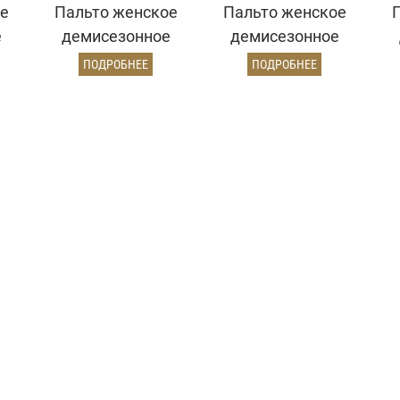
е
Пальто женское
Пальто женское
е
демисезонное
демисезонное
й)
22970 (золото)
26820 (кэмел
ПОДРОБНЕЕ
ПОДРОБНЕЕ
ворсовый)