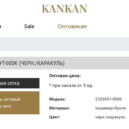
и
Sale
Оптовикам
УТ-000K (ЧЕРН./КАРАКУЛЬ)
Оптовая цена:
ая сетка
* при заказе от 5 ед.
ь оптовый
Модель:
21026Ут-000K
с-лист
Материал:
кашемир+букле
Цвет:
черн./каракуль