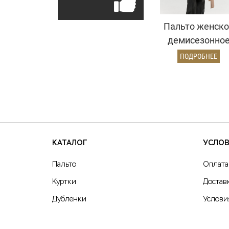
Пальто женско
демисезонно
25775 (кремовы
ПОДРОБНЕЕ
КАТАЛОГ
УСЛОВ
Пальто
Оплата
Куртки
Достав
Дубленки
Услови