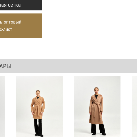
ая сетка
ь оптовый
с-лист
ВАРЫ