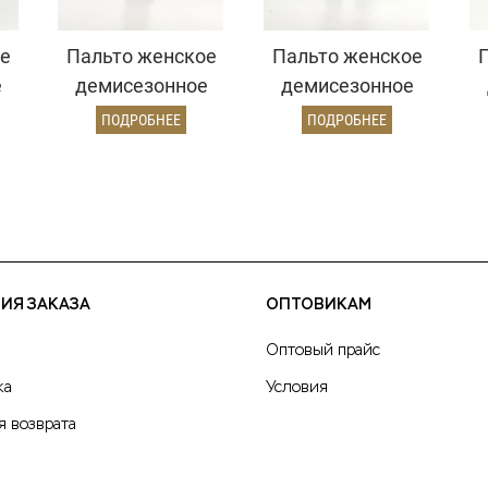
е
Пальто женское
Пальто женское
е
демисезонное
демисезонное
й)
22970 (золото)
26820 (кэмел
ПОДРОБНЕЕ
ПОДРОБНЕЕ
ворсовый)
ИЯ ЗАКАЗА
ОПТОВИКАМ
Оптовый прайс
ка
Условия
я возврата