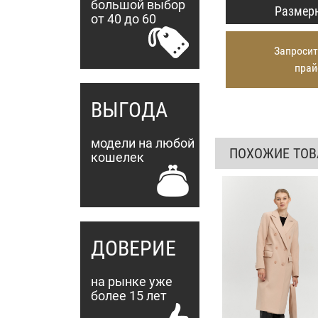
большой выбор
Размерн
от 40 до 60
Запросит
прай
ВЫГОДА
модели на любой
ПОХОЖИЕ ТО
кошелек
ДОВЕРИЕ
на рынке уже
более 15 лет