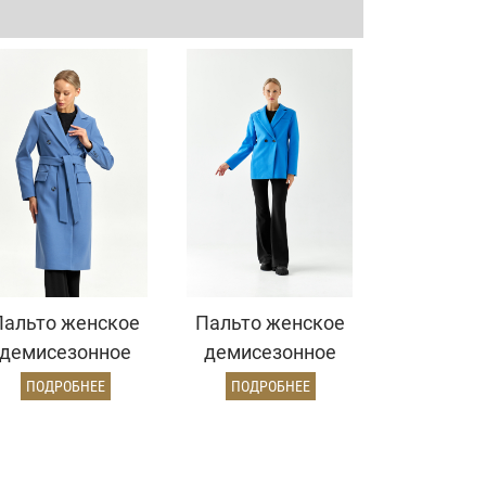
Пальто женское
Пальто женское
демисезонное
демисезонное
25775 (серо-
26860 (электрик)
ПОДРОБНЕЕ
ПОДРОБНЕЕ
голубой)