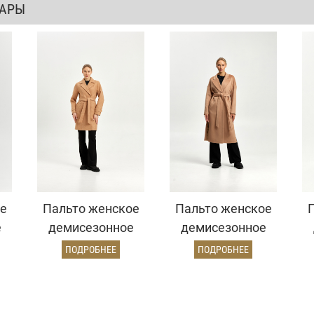
ВАРЫ
е
Пальто женское
Пальто женское
е
демисезонное
демисезонное
й)
22970 (золото)
26820 (кэмел
ПОДРОБНЕЕ
ПОДРОБНЕЕ
ворсовый)