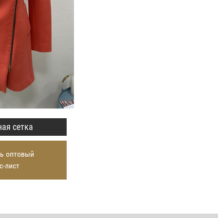
ая сетка
ь оптовый
с-лист