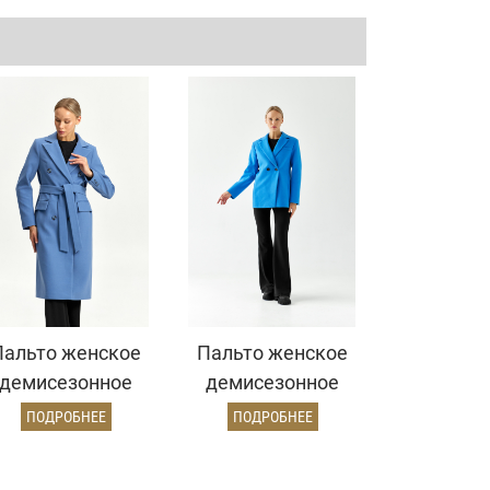
Пальто женское
Пальто женское
демисезонное
демисезонное
25775 (серо-
26860 (электрик)
ПОДРОБНЕЕ
ПОДРОБНЕЕ
голубой)