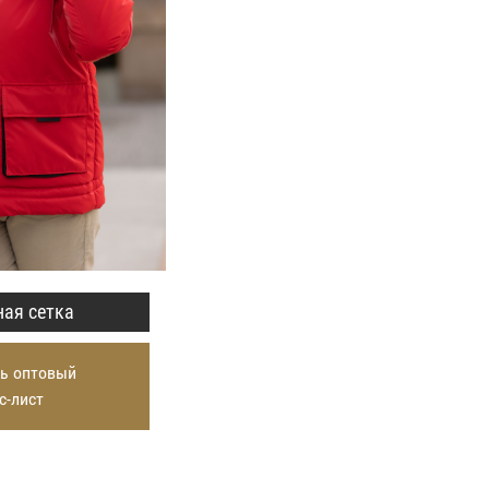
ая сетка
ь оптовый
с-лист