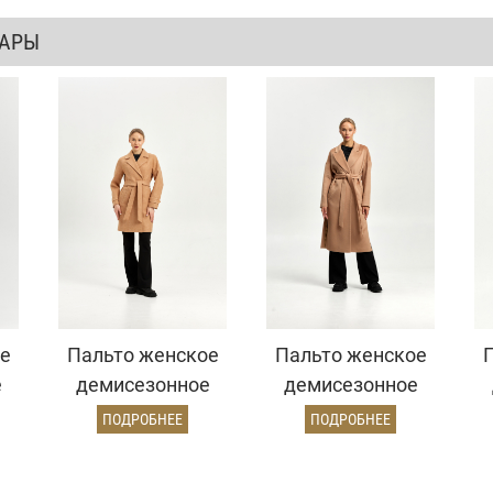
ВАРЫ
е
Пальто женское
Пальто женское
е
демисезонное
демисезонное
й)
22970 (золото)
26820 (кэмел
ПОДРОБНЕЕ
ПОДРОБНЕЕ
ворсовый)