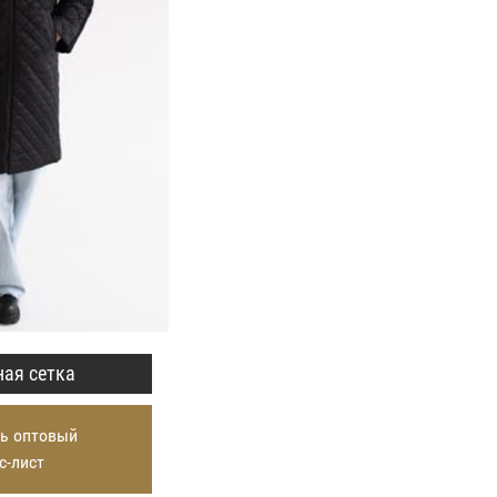
ая сетка
ь оптовый
с-лист