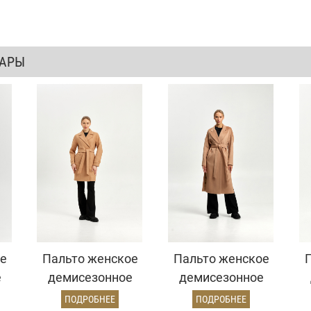
ВАРЫ
е
Пальто женское
Пальто женское
е
демисезонное
демисезонное
й)
22970 (золото)
26820 (кэмел
ПОДРОБНЕЕ
ПОДРОБНЕЕ