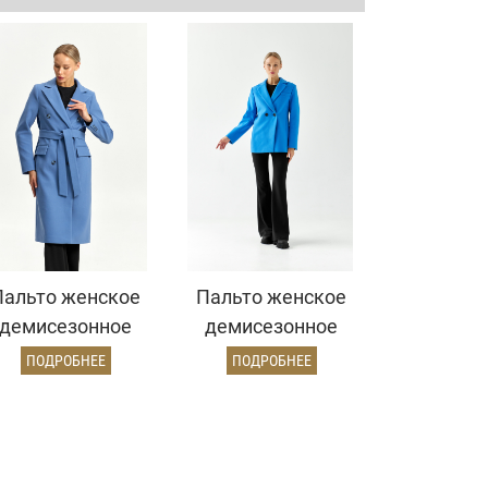
Пальто женское
Пальто женское
демисезонное
демисезонное
25775 (серо-
26860 (электрик)
ПОДРОБНЕЕ
ПОДРОБНЕЕ
голубой)