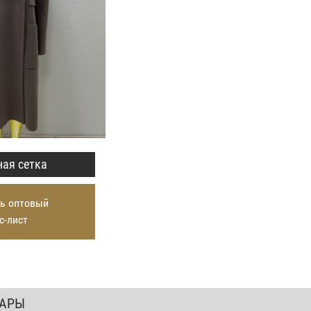
ая сетка
ь оптовый
с-лист
ВАРЫ