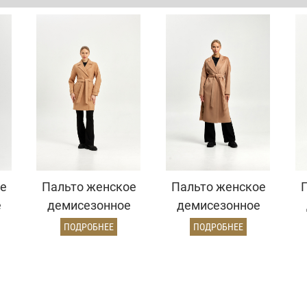
е
Пальто женское
Пальто женское
е
демисезонное
демисезонное
й)
22970 (золото)
26820 (кэмел
ПОДРОБНЕЕ
ПОДРОБНЕЕ
ворсовый)