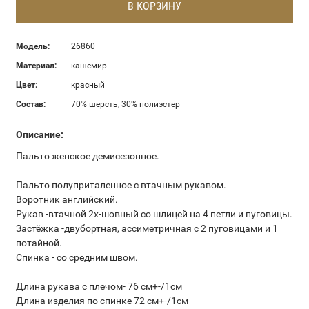
В КОРЗИНУ
Модель:
26860
Материал:
кашемир
Цвет:
красный
Состав:
70% шерсть, 30% полиэстер
Описание:
Пальто женское демисезонное.
Пальто полуприталенное с втачным рукавом.
Воротник английский.
Рукав -втачной 2х-шовный со шлицей на 4 петли и пуговицы.
Застёжка -двубортная, ассиметричная с 2 пуговицами и 1
потайной.
Спинка - со средним швом.
Длина рукава с плечом- 76 см+-/1см
Длина изделия по спинке 72 см+-/1см