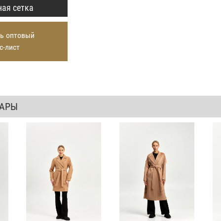
ая сетка
ь оптовый
с-лист
ВАРЫ