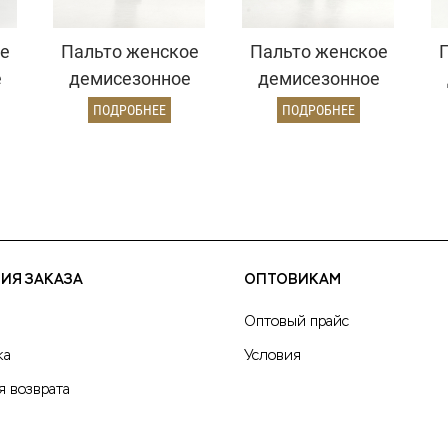
е
Пальто женское
Пальто женское
е
демисезонное
демисезонное
й)
22970 (золото)
26820 (кэмел
ПОДРОБНЕЕ
ПОДРОБНЕЕ
ворсовый)
ИЯ ЗАКАЗА
ОПТОВИКАМ
Оптовый прайс
ка
Условия
я возврата