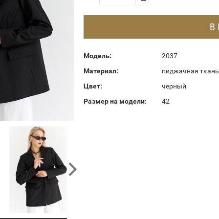
В
Модель:
2037
Материал:
пиджачная ткань
Цвет:
черный
Размер на модели:
42