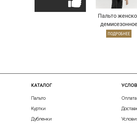
Пальто женско
демисезонно
25775 (кремовы
ПОДРОБНЕЕ
КАТАЛОГ
УСЛОВ
Пальто
Оплата
Куртки
Достав
Дубленки
Услови