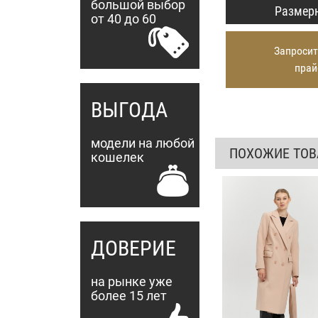
большой выбор
Размерн
от 40 до 60
Запросит
прай
ВЫГОДА
модели на любой
ПОХОЖИЕ ТО
кошелек
ДОВЕРИЕ
на рынке уже
более 15 лет