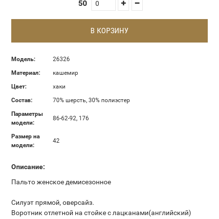
50
В КОРЗИНУ
Модель:
26326
Материал:
кашемир
Цвет:
хаки
Состав:
70% шерсть, 30% полиэстер
Параметры
86-62-92, 176
модели:
Размер на
42
модели:
Описание:
Пальто женское демисезонное
Силуэт прямой, оверсайз.
Воротник отлетной на стойке с лацканами(английский)