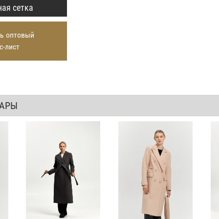
ая сетка
ь оптовый
с-лист
ВАРЫ