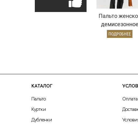
Пальто женско
демисезонно
26897 (карамел
ПОДРОБНЕЕ
КАТАЛОГ
УСЛОВ
Пальто
Оплата
Куртки
Достав
Дубленки
Услови