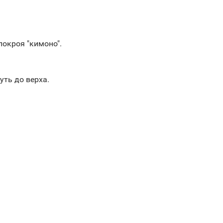
покроя "кимоно".
уть до верха.