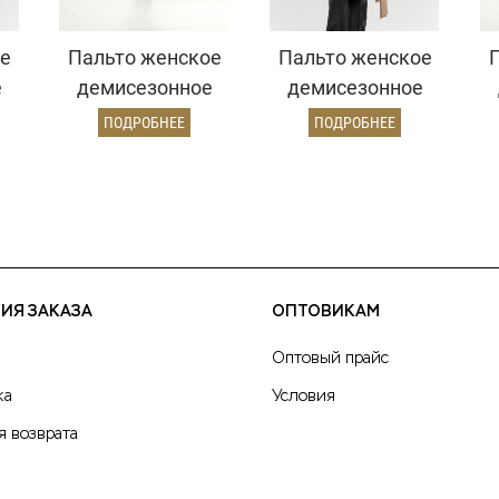
е
Пальто женское
Пальто женское
е
демисезонное
демисезонное
ь)
26770 (темно-
25775 (кремовый)
ПОДРОБНЕЕ
ПОДРОБНЕЕ
серый)
ИЯ ЗАКАЗА
ОПТОВИКАМ
Оптовый прайс
ка
Условия
я возврата