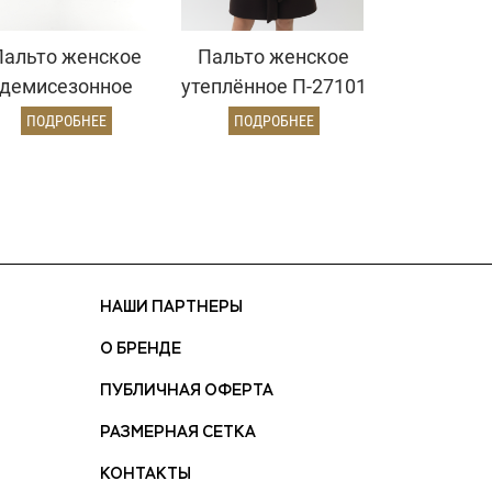
Пальто женское
Пальто женское
демисезонное
утеплённое П-27101
897 (пепельный/
УТ-04 (коричневый)
ПОДРОБНЕЕ
ПОДРОБНЕЕ
ёлочка)
НАШИ ПАРТНЕРЫ
О БРЕНДЕ
ПУБЛИЧНАЯ ОФЕРТА
РАЗМЕРНАЯ СЕТКА
КОНТАКТЫ