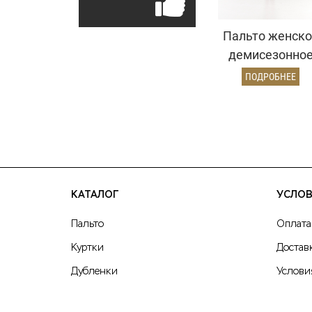
Пальто женско
демисезонно
25775
ПОДРОБНЕЕ
(коричневый/
ёлочка)
КАТАЛОГ
УСЛОВ
Пальто
Оплата
Куртки
Достав
Дубленки
Услови