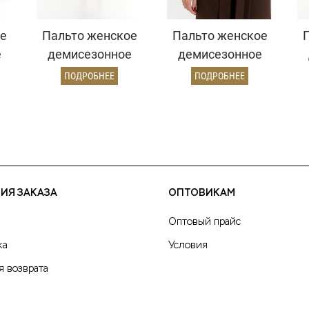
е
Пальто женское
Пальто женское
е
демисезонное
демисезонное
26326 (бордовый/
26326 (шоколад/
26
ПОДРОБНЕЕ
ПОДРОБНЕЕ
ёлочка)
рубчик)
ИЯ ЗАКАЗА
ОПТОВИКАМ
Оптовый прайс
ка
Условия
я возврата