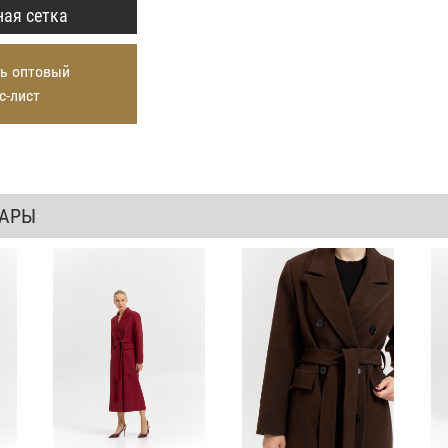
ая сетка
ь оптовый
с-лист
ВАРЫ