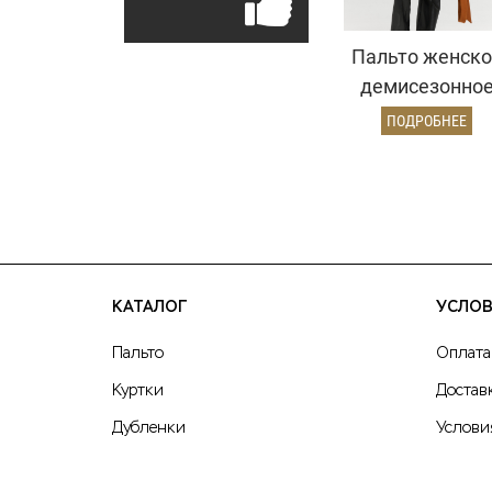
Пальто женско
демисезонно
26897 (карамел
ПОДРОБНЕЕ
КАТАЛОГ
УСЛОВ
Пальто
Оплата
Куртки
Достав
Дубленки
Услови