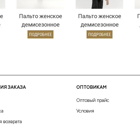
е
Пальто женское
Пальто женское
е
демисезонное
демисезонное
ь)
26770 (темно-
25775 (кремовый)
ПОДРОБНЕЕ
ПОДРОБНЕЕ
серый)
ИЯ ЗАКАЗА
ОПТОВИКАМ
Оптовый прайс
ка
Условия
я возврата