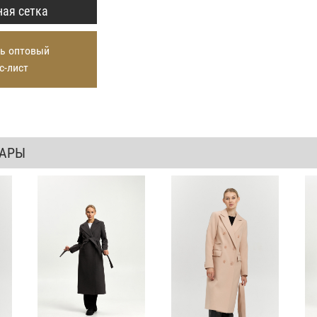
ая сетка
ь оптовый
с-лист
ВАРЫ