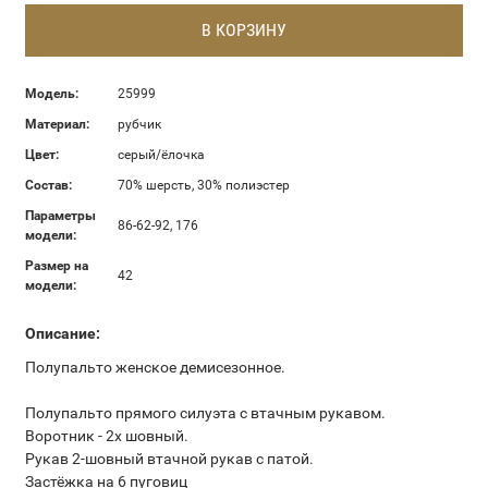
В КОРЗИНУ
Модель:
25999
Материал:
рубчик
Цвет:
серый/ёлочка
Состав:
70% шерсть, 30% полиэстер
Параметры
86-62-92, 176
модели:
Размер на
42
модели:
Описание:
Полупальто женское демисезонное.
Полупальто прямого силуэта с втачным рукавом.
Воротник - 2х шовный.
Рукав 2-шовный втачной рукав с патой.
Застёжка на 6 пуговиц